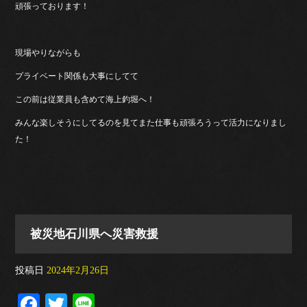
頑張っております！
現場やりながらも
プライベート関係も大事にしてて
この前は従業員も含めて海上釣堀へ！
みんな楽しそうにしてるのを見てまた仕事も頑張ろうって活力になりまし
た！
被災地石川県へ災害救援
投稿日
2024年2月26日
Fa
T
Li