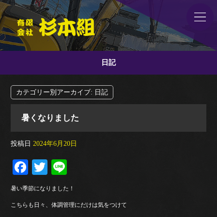
日記
カテゴリー別アーカイブ:
日記
暑くなりました
投稿日
2024年6月20日
Fa
T
Li
ce
wi
ne
暑い季節になりました！
bo
tte
こちらも日々、体調管理にだけは気をつけて
ok
r