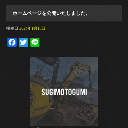
ホームページを公開いたしました。
投稿日
2024年1月15日
Fa
T
Li
ce
wi
ne
bo
tte
ok
r