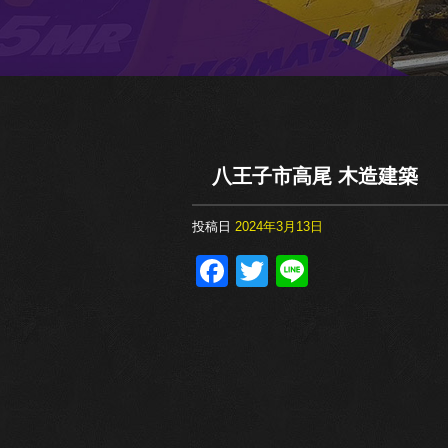
八王子市高尾 木造建築
投稿日
2024年3月13日
F
T
Li
a
wi
n
c
tt
e
e
er
b
o